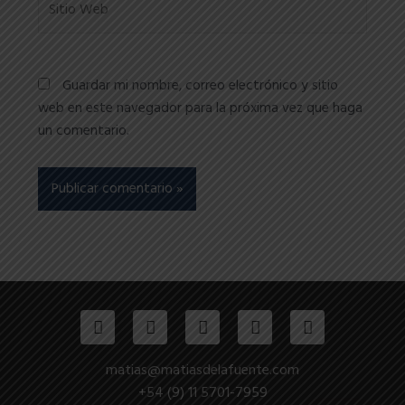
Web
Guardar mi nombre, correo electrónico y sitio
web en este navegador para la próxima vez que haga
un comentario.
F
T
L
I
Y
a
w
i
n
o
c
i
n
s
u
e
t
k
t
t
matias@matiasdelafuente.com
b
t
e
a
u
o
e
d
g
b
+54 (9) 11 5701-7959