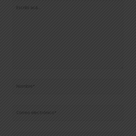
Escribí
acá...
Nombre*
Correo
electrónico*
Sitio