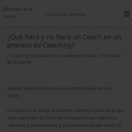
Ir
Post
Me
al
navigation
Coaching & Liderazgo
contenido
¿Qué hace y no hace un Coach en un
proceso de Coaching?
/
Coaching Organizacional
,
Coaching Personal
/ Por
Matías
de la Fuente
Algunas diferencias claves para entender qué hace un
coach.
Un Coach no aconseja al Coachee (cliente) acerca de lo que
tiene que hacer. El Coach te acompaña a que logres tus
objetivos y generes ideas y acciones nuevas que antes no