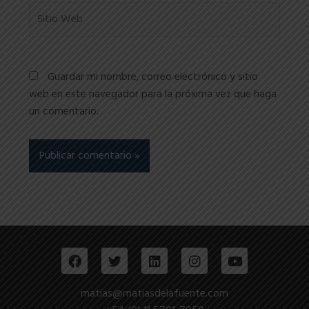
Sitio
Web
Guardar mi nombre, correo electrónico y sitio
web en este navegador para la próxima vez que haga
un comentario.
F
T
L
I
Y
a
w
i
n
o
c
i
n
s
u
e
t
k
t
t
matias@matiasdelafuente.com
b
t
e
a
u