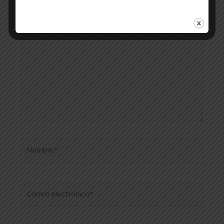
Escribí
acá...
Nombre*
Correo
electrónico*